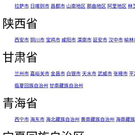
拉萨市
日喀则市
昌都市
山南地区
那曲地区
阿里地区
林
陕西省
西安市
铜川市
宝鸡市
咸阳市
渭南市
延安市
汉中市
榆林
甘肃省
兰州市
嘉峪关市
金昌市
白银市
天水市
武威市
张掖市
平
临夏回族自治州
甘南藏族自治州
青海省
西宁市
海东市
海北藏族自治州
黄南藏族自治州
海南藏族