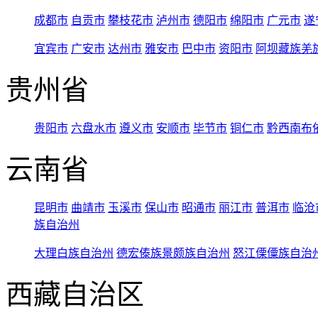
成都市
自贡市
攀枝花市
泸州市
德阳市
绵阳市
广元市
遂
宜宾市
广安市
达州市
雅安市
巴中市
资阳市
阿坝藏族羌
贵州省
贵阳市
六盘水市
遵义市
安顺市
毕节市
铜仁市
黔西南布
云南省
昆明市
曲靖市
玉溪市
保山市
昭通市
丽江市
普洱市
临沧
族自治州
大理白族自治州
德宏傣族景颇族自治州
怒江傈僳族自治
西藏自治区