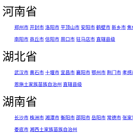
河南省
郑州市
开封市
洛阳市
平顶山市
安阳市
鹤壁市
新乡市
焦
南阳市
商丘市
信阳市
周口市
驻马店市
直辖县级
湖北省
武汉市
黄石市
十堰市
宜昌市
襄阳市
鄂州市
荆门市
孝感
恩施土家族苗族自治州
直辖县级
湖南省
长沙市
株洲市
湘潭市
衡阳市
邵阳市
岳阳市
常德市
张家
娄底市
湘西土家族苗族自治州