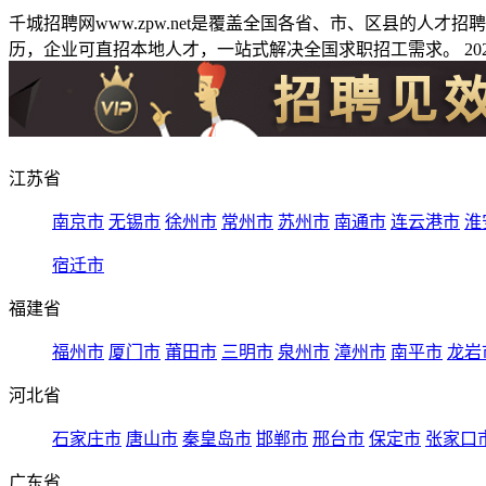
千城招聘网www.zpw.net是覆盖全国各省、市、区县的人
历，企业可直招本地人才，一站式解决全国求职招工需求。 2026
江苏省
南京市
无锡市
徐州市
常州市
苏州市
南通市
连云港市
淮
宿迁市
福建省
福州市
厦门市
莆田市
三明市
泉州市
漳州市
南平市
龙岩
河北省
石家庄市
唐山市
秦皇岛市
邯郸市
邢台市
保定市
张家口
广东省