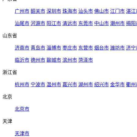
广州市
韶关市
深圳市
珠海市
汕头市
佛山市
江门市
湛江
汕尾市
河源市
阳江市
清远市
东莞市
中山市
潮州市
揭阳
山东省
济南市
青岛市
淄博市
枣庄市
东营市
烟台市
潍坊市
济宁
临沂市
德州市
聊城市
滨州市
菏泽市
浙江省
杭州市
宁波市
温州市
嘉兴市
湖州市
绍兴市
金华市
衢州
北京
北京市
天津
天津市