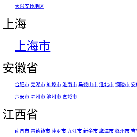
大兴安岭地区
上海
上海市
安徽省
合肥市
芜湖市
蚌埠市
淮南市
马鞍山市
淮北市
铜陵市
安
六安市
亳州市
池州市
宣城市
江西省
南昌市
景德镇市
萍乡市
九江市
新余市
鹰潭市
赣州市
吉