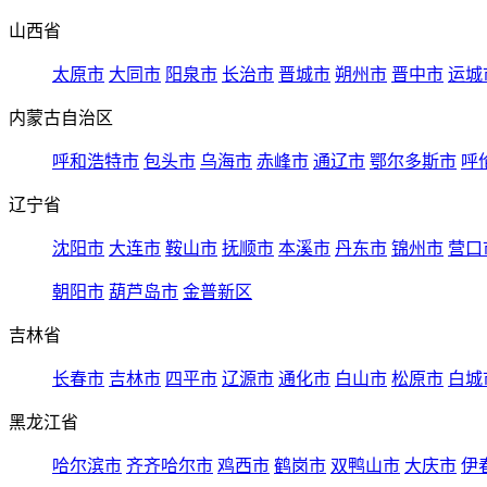
山西省
太原市
大同市
阳泉市
长治市
晋城市
朔州市
晋中市
运城
内蒙古自治区
呼和浩特市
包头市
乌海市
赤峰市
通辽市
鄂尔多斯市
呼
辽宁省
沈阳市
大连市
鞍山市
抚顺市
本溪市
丹东市
锦州市
营口
朝阳市
葫芦岛市
金普新区
吉林省
长春市
吉林市
四平市
辽源市
通化市
白山市
松原市
白城
黑龙江省
哈尔滨市
齐齐哈尔市
鸡西市
鹤岗市
双鸭山市
大庆市
伊