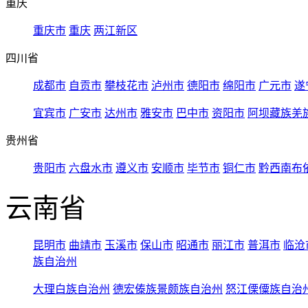
重庆
重庆市
重庆
两江新区
四川省
成都市
自贡市
攀枝花市
泸州市
德阳市
绵阳市
广元市
遂
宜宾市
广安市
达州市
雅安市
巴中市
资阳市
阿坝藏族羌
贵州省
贵阳市
六盘水市
遵义市
安顺市
毕节市
铜仁市
黔西南布
云南省
昆明市
曲靖市
玉溪市
保山市
昭通市
丽江市
普洱市
临沧
族自治州
大理白族自治州
德宏傣族景颇族自治州
怒江傈僳族自治