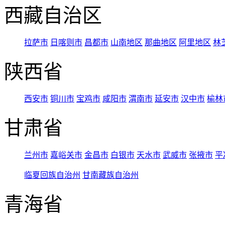
西藏自治区
拉萨市
日喀则市
昌都市
山南地区
那曲地区
阿里地区
林
陕西省
西安市
铜川市
宝鸡市
咸阳市
渭南市
延安市
汉中市
榆林
甘肃省
兰州市
嘉峪关市
金昌市
白银市
天水市
武威市
张掖市
平
临夏回族自治州
甘南藏族自治州
青海省