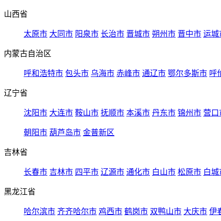
山西省
太原市
大同市
阳泉市
长治市
晋城市
朔州市
晋中市
运城
内蒙古自治区
呼和浩特市
包头市
乌海市
赤峰市
通辽市
鄂尔多斯市
呼
辽宁省
沈阳市
大连市
鞍山市
抚顺市
本溪市
丹东市
锦州市
营口
朝阳市
葫芦岛市
金普新区
吉林省
长春市
吉林市
四平市
辽源市
通化市
白山市
松原市
白城
黑龙江省
哈尔滨市
齐齐哈尔市
鸡西市
鹤岗市
双鸭山市
大庆市
伊