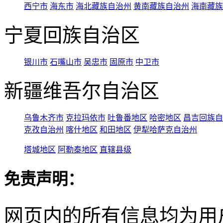
西宁市
海东市
海北藏族自治州
黄南藏族自治州
海南藏族
宁夏回族自治区
银川市
石嘴山市
吴忠市
固原市
中卫市
新疆维吾尔自治区
乌鲁木齐市
克拉玛依市
吐鲁番地区
哈密地区
昌吉回族自
克孜自治州
喀什地区
和田地区
伊犁哈萨克自治州
塔城地区
阿勒泰地区
直辖县级
免责声明：
网页内的所有信息均为用