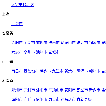
大兴安岭地区
上海
上海市
安徽省
合肥市
芜湖市
蚌埠市
淮南市
马鞍山市
淮北市
铜陵市
安
六安市
亳州市
池州市
宣城市
江西省
南昌市
景德镇市
萍乡市
九江市
新余市
鹰潭市
赣州市
吉
河南省
郑州市
开封市
洛阳市
平顶山市
安阳市
鹤壁市
新乡市
焦
南阳市
商丘市
信阳市
周口市
驻马店市
直辖县级