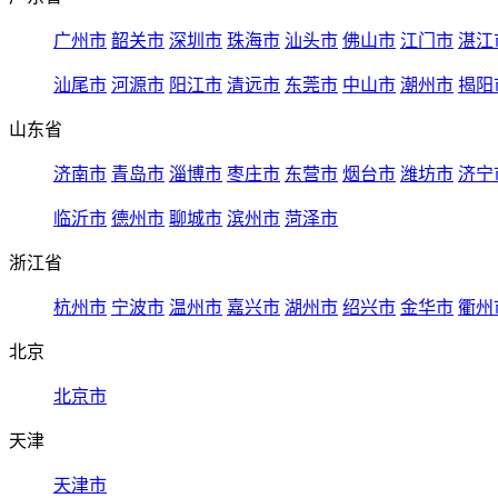
广州市
韶关市
深圳市
珠海市
汕头市
佛山市
江门市
湛江
汕尾市
河源市
阳江市
清远市
东莞市
中山市
潮州市
揭阳
山东省
济南市
青岛市
淄博市
枣庄市
东营市
烟台市
潍坊市
济宁
临沂市
德州市
聊城市
滨州市
菏泽市
浙江省
杭州市
宁波市
温州市
嘉兴市
湖州市
绍兴市
金华市
衢州
北京
北京市
天津
天津市