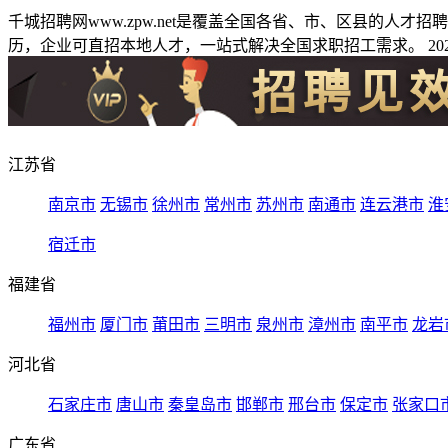
千城招聘网www.zpw.net是覆盖全国各省、市、区县的人
历，企业可直招本地人才，一站式解决全国求职招工需求。 2026
江苏省
南京市
无锡市
徐州市
常州市
苏州市
南通市
连云港市
淮
宿迁市
福建省
福州市
厦门市
莆田市
三明市
泉州市
漳州市
南平市
龙岩
河北省
石家庄市
唐山市
秦皇岛市
邯郸市
邢台市
保定市
张家口
广东省