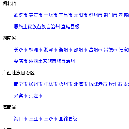
湖北省
武汉市
黄石市
十堰市
宜昌市
襄阳市
鄂州市
荆门市
孝感
恩施土家族苗族自治州
直辖县级
湖南省
长沙市
株洲市
湘潭市
衡阳市
邵阳市
岳阳市
常德市
张家
娄底市
湘西土家族苗族自治州
广西壮族自治区
南宁市
柳州市
桂林市
梧州市
北海市
防城港市
钦州市
贵
来宾市
崇左市
海南省
海口市
三亚市
三沙市
直辖县级