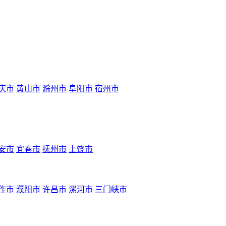
庆市
黄山市
滁州市
阜阳市
宿州市
安市
宜春市
抚州市
上饶市
作市
濮阳市
许昌市
漯河市
三门峡市