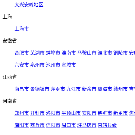
大兴安岭地区
上海
上海市
安徽省
合肥市
芜湖市
蚌埠市
淮南市
马鞍山市
淮北市
铜陵市
安
六安市
亳州市
池州市
宣城市
江西省
南昌市
景德镇市
萍乡市
九江市
新余市
鹰潭市
赣州市
吉
河南省
郑州市
开封市
洛阳市
平顶山市
安阳市
鹤壁市
新乡市
焦
南阳市
商丘市
信阳市
周口市
驻马店市
直辖县级