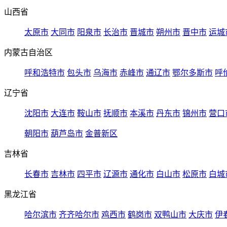
山西省
太原市
大同市
阳泉市
长治市
晋城市
朔州市
晋中市
运城
内蒙古自治区
呼和浩特市
包头市
乌海市
赤峰市
通辽市
鄂尔多斯市
呼
辽宁省
沈阳市
大连市
鞍山市
抚顺市
本溪市
丹东市
锦州市
营口
朝阳市
葫芦岛市
金普新区
吉林省
长春市
吉林市
四平市
辽源市
通化市
白山市
松原市
白城
黑龙江省
哈尔滨市
齐齐哈尔市
鸡西市
鹤岗市
双鸭山市
大庆市
伊