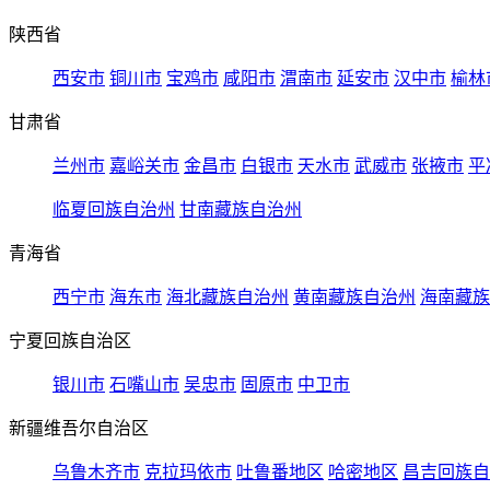
陕西省
西安市
铜川市
宝鸡市
咸阳市
渭南市
延安市
汉中市
榆林
甘肃省
兰州市
嘉峪关市
金昌市
白银市
天水市
武威市
张掖市
平
临夏回族自治州
甘南藏族自治州
青海省
西宁市
海东市
海北藏族自治州
黄南藏族自治州
海南藏族
宁夏回族自治区
银川市
石嘴山市
吴忠市
固原市
中卫市
新疆维吾尔自治区
乌鲁木齐市
克拉玛依市
吐鲁番地区
哈密地区
昌吉回族自