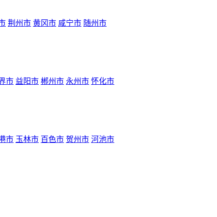
市
荆州市
黄冈市
咸宁市
随州市
界市
益阳市
郴州市
永州市
怀化市
港市
玉林市
百色市
贺州市
河池市