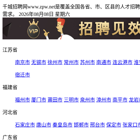
千城招聘网www.zpw.net是覆盖全国各省、市、区县的
需求。 2026年08月08日 星期六
江苏省
南京市
无锡市
徐州市
常州市
苏州市
南通市
连云港市
淮
宿迁市
福建省
福州市
厦门市
莆田市
三明市
泉州市
漳州市
南平市
龙岩
河北省
石家庄市
唐山市
秦皇岛市
邯郸市
邢台市
保定市
张家口
广东省