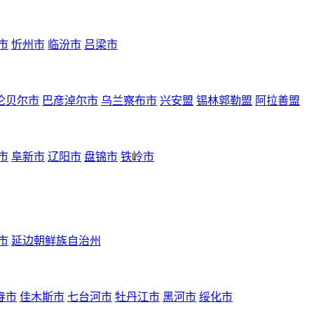
市
忻州市
临汾市
吕梁市
伦贝尔市
巴彦淖尔市
乌兰察布市
兴安盟
锡林郭勒盟
阿拉善盟
市
阜新市
辽阳市
盘锦市
铁岭市
市
延边朝鲜族自治州
春市
佳木斯市
七台河市
牡丹江市
黑河市
绥化市