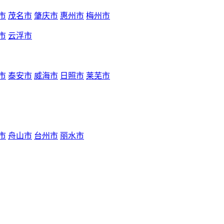
市
茂名市
肇庆市
惠州市
梅州市
市
云浮市
市
泰安市
威海市
日照市
莱芜市
市
舟山市
台州市
丽水市