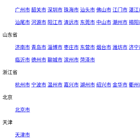
广州市
韶关市
深圳市
珠海市
汕头市
佛山市
江门市
湛江
汕尾市
河源市
阳江市
清远市
东莞市
中山市
潮州市
揭阳
山东省
济南市
青岛市
淄博市
枣庄市
东营市
烟台市
潍坊市
济宁
临沂市
德州市
聊城市
滨州市
菏泽市
浙江省
杭州市
宁波市
温州市
嘉兴市
湖州市
绍兴市
金华市
衢州
北京
北京市
天津
天津市