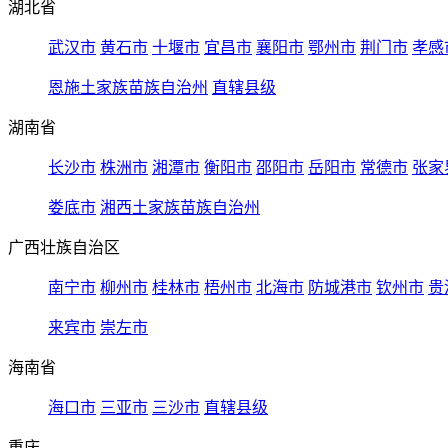
湖北省
武汉市
黄石市
十堰市
宜昌市
襄阳市
鄂州市
荆门市
孝感
恩施土家族苗族自治州
直辖县级
湖南省
长沙市
株洲市
湘潭市
衡阳市
邵阳市
岳阳市
常德市
张家
娄底市
湘西土家族苗族自治州
广西壮族自治区
南宁市
柳州市
桂林市
梧州市
北海市
防城港市
钦州市
贵
来宾市
崇左市
海南省
海口市
三亚市
三沙市
直辖县级
重庆