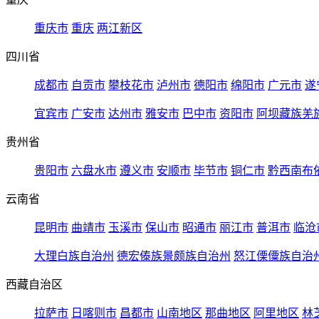
重庆市
重庆
两江新区
四川省
成都市
自贡市
攀枝花市
泸州市
德阳市
绵阳市
广元市
遂
宜宾市
广安市
达州市
雅安市
巴中市
资阳市
阿坝藏族羌
贵州省
贵阳市
六盘水市
遵义市
安顺市
毕节市
铜仁市
黔西南布
云南省
昆明市
曲靖市
玉溪市
保山市
昭通市
丽江市
普洱市
临沧
大理白族自治州
德宏傣族景颇族自治州
怒江傈僳族自治
西藏自治区
拉萨市
日喀则市
昌都市
山南地区
那曲地区
阿里地区
林