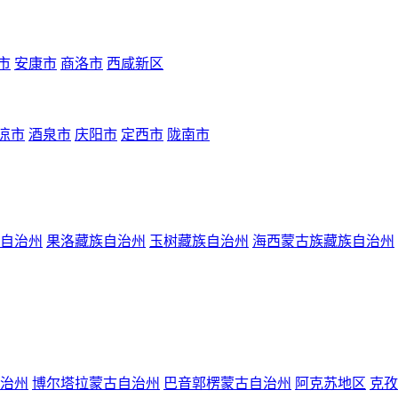
市
安康市
商洛市
西咸新区
凉市
酒泉市
庆阳市
定西市
陇南市
自治州
果洛藏族自治州
玉树藏族自治州
海西蒙古族藏族自治州
治州
博尔塔拉蒙古自治州
巴音郭楞蒙古自治州
阿克苏地区
克孜