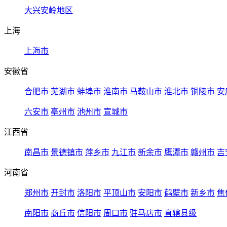
大兴安岭地区
上海
上海市
安徽省
合肥市
芜湖市
蚌埠市
淮南市
马鞍山市
淮北市
铜陵市
安
六安市
亳州市
池州市
宣城市
江西省
南昌市
景德镇市
萍乡市
九江市
新余市
鹰潭市
赣州市
吉
河南省
郑州市
开封市
洛阳市
平顶山市
安阳市
鹤壁市
新乡市
焦
南阳市
商丘市
信阳市
周口市
驻马店市
直辖县级