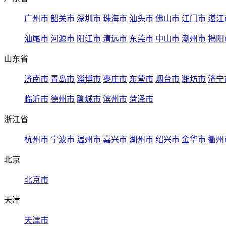
广州市
韶关市
深圳市
珠海市
汕头市
佛山市
江门市
湛江
汕尾市
河源市
阳江市
清远市
东莞市
中山市
潮州市
揭阳
山东省
济南市
青岛市
淄博市
枣庄市
东营市
烟台市
潍坊市
济宁
临沂市
德州市
聊城市
滨州市
菏泽市
浙江省
杭州市
宁波市
温州市
嘉兴市
湖州市
绍兴市
金华市
衢州
北京
北京市
天津
天津市