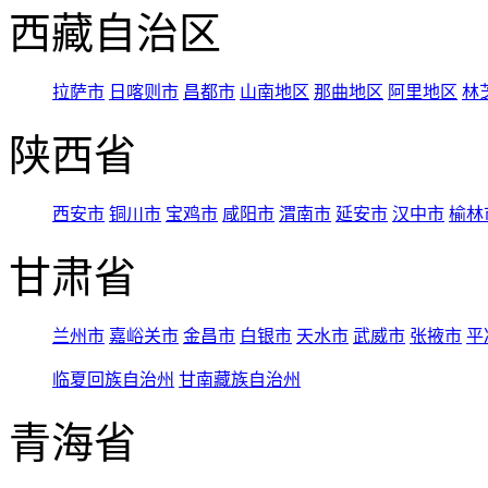
西藏自治区
拉萨市
日喀则市
昌都市
山南地区
那曲地区
阿里地区
林
陕西省
西安市
铜川市
宝鸡市
咸阳市
渭南市
延安市
汉中市
榆林
甘肃省
兰州市
嘉峪关市
金昌市
白银市
天水市
武威市
张掖市
平
临夏回族自治州
甘南藏族自治州
青海省