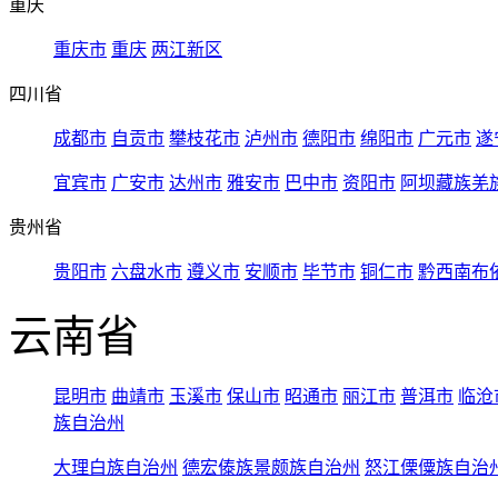
重庆
重庆市
重庆
两江新区
四川省
成都市
自贡市
攀枝花市
泸州市
德阳市
绵阳市
广元市
遂
宜宾市
广安市
达州市
雅安市
巴中市
资阳市
阿坝藏族羌
贵州省
贵阳市
六盘水市
遵义市
安顺市
毕节市
铜仁市
黔西南布
云南省
昆明市
曲靖市
玉溪市
保山市
昭通市
丽江市
普洱市
临沧
族自治州
大理白族自治州
德宏傣族景颇族自治州
怒江傈僳族自治