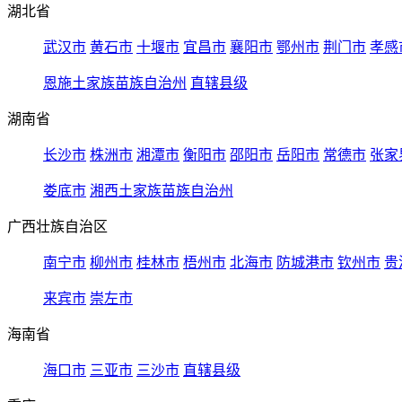
湖北省
武汉市
黄石市
十堰市
宜昌市
襄阳市
鄂州市
荆门市
孝感
恩施土家族苗族自治州
直辖县级
湖南省
长沙市
株洲市
湘潭市
衡阳市
邵阳市
岳阳市
常德市
张家
娄底市
湘西土家族苗族自治州
广西壮族自治区
南宁市
柳州市
桂林市
梧州市
北海市
防城港市
钦州市
贵
来宾市
崇左市
海南省
海口市
三亚市
三沙市
直辖县级