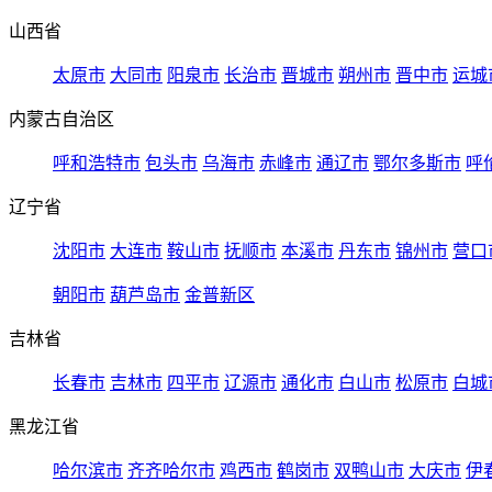
山西省
太原市
大同市
阳泉市
长治市
晋城市
朔州市
晋中市
运城
内蒙古自治区
呼和浩特市
包头市
乌海市
赤峰市
通辽市
鄂尔多斯市
呼
辽宁省
沈阳市
大连市
鞍山市
抚顺市
本溪市
丹东市
锦州市
营口
朝阳市
葫芦岛市
金普新区
吉林省
长春市
吉林市
四平市
辽源市
通化市
白山市
松原市
白城
黑龙江省
哈尔滨市
齐齐哈尔市
鸡西市
鹤岗市
双鸭山市
大庆市
伊