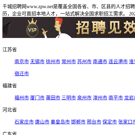
千城招聘网www.zpw.net是覆盖全国各省、市、区县的人
历，企业可直招本地人才，一站式解决全国求职招工需求。 2026
江苏省
南京市
无锡市
徐州市
常州市
苏州市
南通市
连云港市
淮
宿迁市
福建省
福州市
厦门市
莆田市
三明市
泉州市
漳州市
南平市
龙岩
河北省
石家庄市
唐山市
秦皇岛市
邯郸市
邢台市
保定市
张家口
广东省