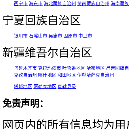
西宁市
海东市
海北藏族自治州
黄南藏族自治州
海南藏族
宁夏回族自治区
银川市
石嘴山市
吴忠市
固原市
中卫市
新疆维吾尔自治区
乌鲁木齐市
克拉玛依市
吐鲁番地区
哈密地区
昌吉回族自
克孜自治州
喀什地区
和田地区
伊犁哈萨克自治州
塔城地区
阿勒泰地区
直辖县级
免责声明：
网页内的所有信息均为用