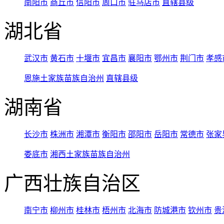
南阳市
商丘市
信阳市
周口市
驻马店市
直辖县级
湖北省
武汉市
黄石市
十堰市
宜昌市
襄阳市
鄂州市
荆门市
孝感
恩施土家族苗族自治州
直辖县级
湖南省
长沙市
株洲市
湘潭市
衡阳市
邵阳市
岳阳市
常德市
张家
娄底市
湘西土家族苗族自治州
广西壮族自治区
南宁市
柳州市
桂林市
梧州市
北海市
防城港市
钦州市
贵