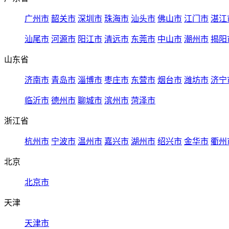
广州市
韶关市
深圳市
珠海市
汕头市
佛山市
江门市
湛江
汕尾市
河源市
阳江市
清远市
东莞市
中山市
潮州市
揭阳
山东省
济南市
青岛市
淄博市
枣庄市
东营市
烟台市
潍坊市
济宁
临沂市
德州市
聊城市
滨州市
菏泽市
浙江省
杭州市
宁波市
温州市
嘉兴市
湖州市
绍兴市
金华市
衢州
北京
北京市
天津
天津市