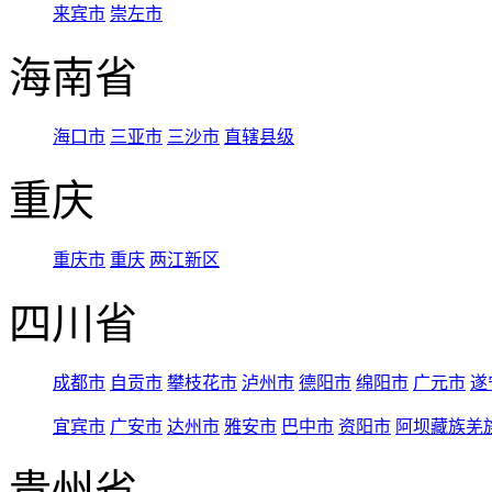
来宾市
崇左市
海南省
海口市
三亚市
三沙市
直辖县级
重庆
重庆市
重庆
两江新区
四川省
成都市
自贡市
攀枝花市
泸州市
德阳市
绵阳市
广元市
遂
宜宾市
广安市
达州市
雅安市
巴中市
资阳市
阿坝藏族羌
贵州省