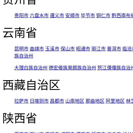
贵阳市
六盘水市
遵义市
安顺市
毕节市
铜仁市
黔西南布
云南省
昆明市
曲靖市
玉溪市
保山市
昭通市
丽江市
普洱市
临沧
族自治州
大理白族自治州
德宏傣族景颇族自治州
怒江傈僳族自治
西藏自治区
拉萨市
日喀则市
昌都市
山南地区
那曲地区
阿里地区
林
陕西省