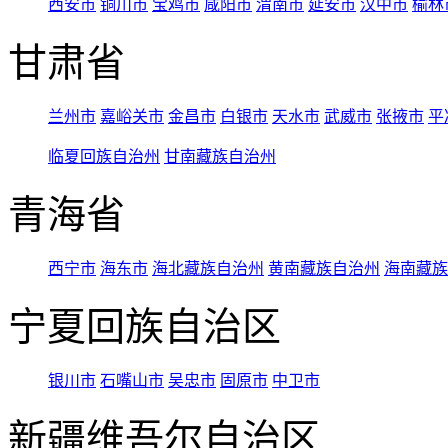
西安市
铜川市
宝鸡市
咸阳市
渭南市
延安市
汉中市
榆林
甘肃省
兰州市
嘉峪关市
金昌市
白银市
天水市
武威市
张掖市
平
临夏回族自治州
甘南藏族自治州
青海省
西宁市
海东市
海北藏族自治州
黄南藏族自治州
海南藏族
宁夏回族自治区
银川市
石嘴山市
吴忠市
固原市
中卫市
新疆维吾尔自治区