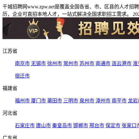
千城招聘网www.zpw.net是覆盖全国各省、市、区县的人
历，企业可直招本地人才，一站式解决全国求职招工需求。 2026
江苏省
南京市
无锡市
徐州市
常州市
苏州市
南通市
连云港市
淮
宿迁市
福建省
福州市
厦门市
莆田市
三明市
泉州市
漳州市
南平市
龙岩
河北省
石家庄市
唐山市
秦皇岛市
邯郸市
邢台市
保定市
张家口
广东省