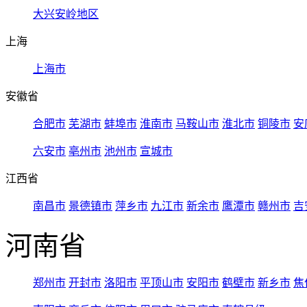
大兴安岭地区
上海
上海市
安徽省
合肥市
芜湖市
蚌埠市
淮南市
马鞍山市
淮北市
铜陵市
安
六安市
亳州市
池州市
宣城市
江西省
南昌市
景德镇市
萍乡市
九江市
新余市
鹰潭市
赣州市
吉
河南省
郑州市
开封市
洛阳市
平顶山市
安阳市
鹤壁市
新乡市
焦