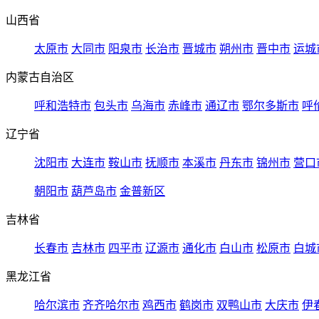
山西省
太原市
大同市
阳泉市
长治市
晋城市
朔州市
晋中市
运城
内蒙古自治区
呼和浩特市
包头市
乌海市
赤峰市
通辽市
鄂尔多斯市
呼
辽宁省
沈阳市
大连市
鞍山市
抚顺市
本溪市
丹东市
锦州市
营口
朝阳市
葫芦岛市
金普新区
吉林省
长春市
吉林市
四平市
辽源市
通化市
白山市
松原市
白城
黑龙江省
哈尔滨市
齐齐哈尔市
鸡西市
鹤岗市
双鸭山市
大庆市
伊