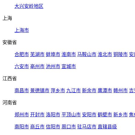
大兴安岭地区
上海
上海市
安徽省
合肥市
芜湖市
蚌埠市
淮南市
马鞍山市
淮北市
铜陵市
安
六安市
亳州市
池州市
宣城市
江西省
南昌市
景德镇市
萍乡市
九江市
新余市
鹰潭市
赣州市
吉
河南省
郑州市
开封市
洛阳市
平顶山市
安阳市
鹤壁市
新乡市
焦
南阳市
商丘市
信阳市
周口市
驻马店市
直辖县级