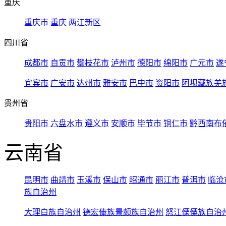
重庆
重庆市
重庆
两江新区
四川省
成都市
自贡市
攀枝花市
泸州市
德阳市
绵阳市
广元市
遂
宜宾市
广安市
达州市
雅安市
巴中市
资阳市
阿坝藏族羌
贵州省
贵阳市
六盘水市
遵义市
安顺市
毕节市
铜仁市
黔西南布
云南省
昆明市
曲靖市
玉溪市
保山市
昭通市
丽江市
普洱市
临沧
族自治州
大理白族自治州
德宏傣族景颇族自治州
怒江傈僳族自治