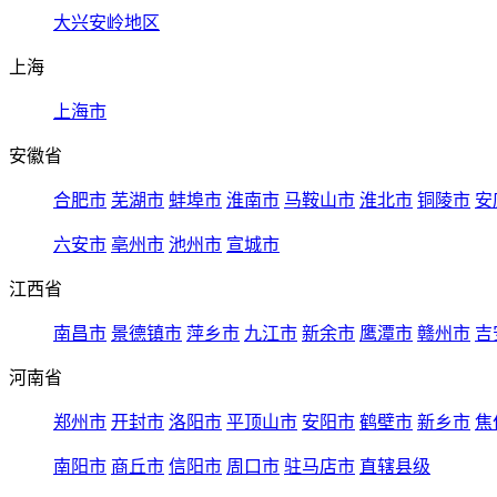
大兴安岭地区
上海
上海市
安徽省
合肥市
芜湖市
蚌埠市
淮南市
马鞍山市
淮北市
铜陵市
安
六安市
亳州市
池州市
宣城市
江西省
南昌市
景德镇市
萍乡市
九江市
新余市
鹰潭市
赣州市
吉
河南省
郑州市
开封市
洛阳市
平顶山市
安阳市
鹤壁市
新乡市
焦
南阳市
商丘市
信阳市
周口市
驻马店市
直辖县级