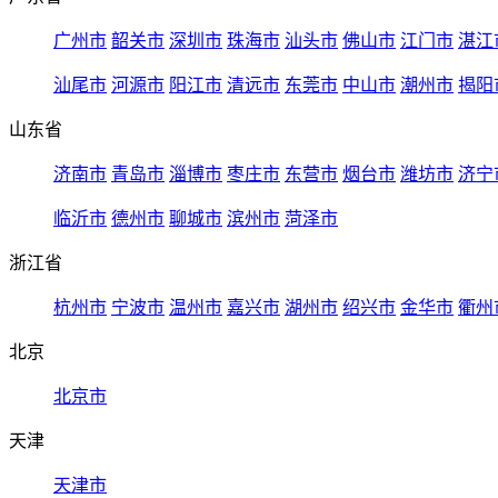
广州市
韶关市
深圳市
珠海市
汕头市
佛山市
江门市
湛江
汕尾市
河源市
阳江市
清远市
东莞市
中山市
潮州市
揭阳
山东省
济南市
青岛市
淄博市
枣庄市
东营市
烟台市
潍坊市
济宁
临沂市
德州市
聊城市
滨州市
菏泽市
浙江省
杭州市
宁波市
温州市
嘉兴市
湖州市
绍兴市
金华市
衢州
北京
北京市
天津
天津市