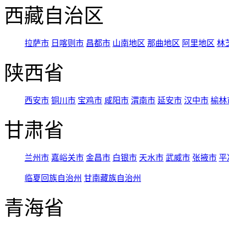
西藏自治区
拉萨市
日喀则市
昌都市
山南地区
那曲地区
阿里地区
林
陕西省
西安市
铜川市
宝鸡市
咸阳市
渭南市
延安市
汉中市
榆林
甘肃省
兰州市
嘉峪关市
金昌市
白银市
天水市
武威市
张掖市
平
临夏回族自治州
甘南藏族自治州
青海省