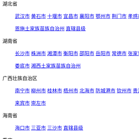
湖北省
武汉市
黄石市
十堰市
宜昌市
襄阳市
鄂州市
荆门市
孝感
恩施土家族苗族自治州
直辖县级
湖南省
长沙市
株洲市
湘潭市
衡阳市
邵阳市
岳阳市
常德市
张家
娄底市
湘西土家族苗族自治州
广西壮族自治区
南宁市
柳州市
桂林市
梧州市
北海市
防城港市
钦州市
贵
来宾市
崇左市
海南省
海口市
三亚市
三沙市
直辖县级