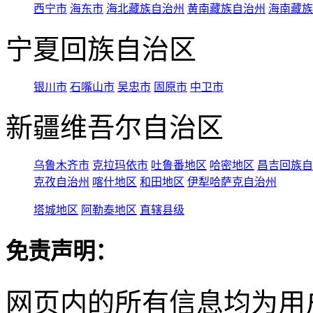
西宁市
海东市
海北藏族自治州
黄南藏族自治州
海南藏族
宁夏回族自治区
银川市
石嘴山市
吴忠市
固原市
中卫市
新疆维吾尔自治区
乌鲁木齐市
克拉玛依市
吐鲁番地区
哈密地区
昌吉回族自
克孜自治州
喀什地区
和田地区
伊犁哈萨克自治州
塔城地区
阿勒泰地区
直辖县级
免责声明：
网页内的所有信息均为用