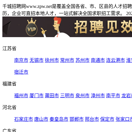
千城招聘网www.zpw.net是覆盖全国各省、市、区县的人
历，企业可直招本地人才，一站式解决全国求职招工需求。 2026
江苏省
南京市
无锡市
徐州市
常州市
苏州市
南通市
连云港市
淮
宿迁市
福建省
福州市
厦门市
莆田市
三明市
泉州市
漳州市
南平市
龙岩
河北省
石家庄市
唐山市
秦皇岛市
邯郸市
邢台市
保定市
张家口
广东省