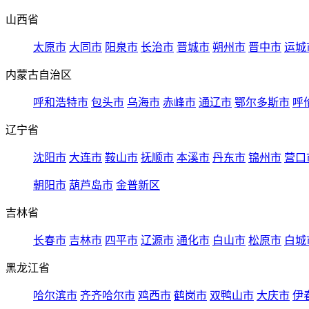
山西省
太原市
大同市
阳泉市
长治市
晋城市
朔州市
晋中市
运城
内蒙古自治区
呼和浩特市
包头市
乌海市
赤峰市
通辽市
鄂尔多斯市
呼
辽宁省
沈阳市
大连市
鞍山市
抚顺市
本溪市
丹东市
锦州市
营口
朝阳市
葫芦岛市
金普新区
吉林省
长春市
吉林市
四平市
辽源市
通化市
白山市
松原市
白城
黑龙江省
哈尔滨市
齐齐哈尔市
鸡西市
鹤岗市
双鸭山市
大庆市
伊