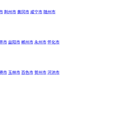
市
荆州市
黄冈市
咸宁市
随州市
界市
益阳市
郴州市
永州市
怀化市
港市
玉林市
百色市
贺州市
河池市