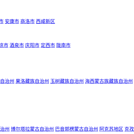
市
安康市
商洛市
西咸新区
凉市
酒泉市
庆阳市
定西市
陇南市
自治州
果洛藏族自治州
玉树藏族自治州
海西蒙古族藏族自治州
治州
博尔塔拉蒙古自治州
巴音郭楞蒙古自治州
阿克苏地区
克孜