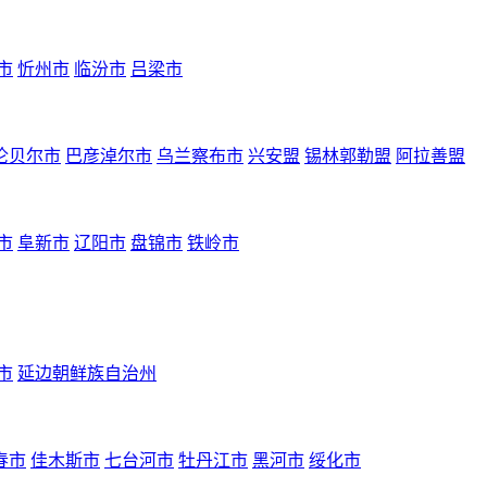
市
忻州市
临汾市
吕梁市
伦贝尔市
巴彦淖尔市
乌兰察布市
兴安盟
锡林郭勒盟
阿拉善盟
市
阜新市
辽阳市
盘锦市
铁岭市
市
延边朝鲜族自治州
春市
佳木斯市
七台河市
牡丹江市
黑河市
绥化市