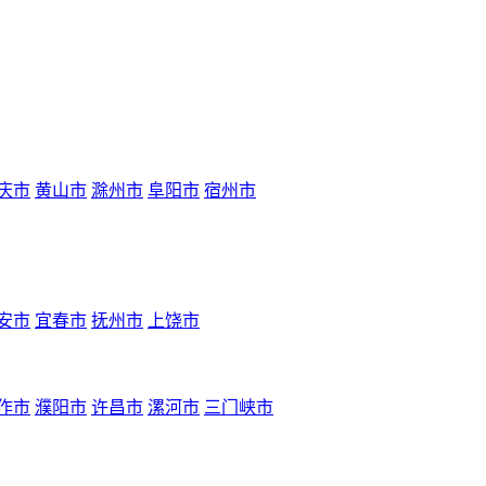
庆市
黄山市
滁州市
阜阳市
宿州市
安市
宜春市
抚州市
上饶市
作市
濮阳市
许昌市
漯河市
三门峡市