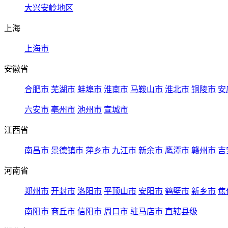
大兴安岭地区
上海
上海市
安徽省
合肥市
芜湖市
蚌埠市
淮南市
马鞍山市
淮北市
铜陵市
安
六安市
亳州市
池州市
宣城市
江西省
南昌市
景德镇市
萍乡市
九江市
新余市
鹰潭市
赣州市
吉
河南省
郑州市
开封市
洛阳市
平顶山市
安阳市
鹤壁市
新乡市
焦
南阳市
商丘市
信阳市
周口市
驻马店市
直辖县级