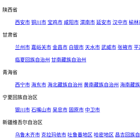
陕西省
西安市
铜川市
宝鸡市
咸阳市
渭南市
延安市
汉中市
榆林
甘肃省
兰州市
嘉峪关市
金昌市
白银市
天水市
武威市
张掖市
平
临夏回族自治州
甘南藏族自治州
青海省
西宁市
海东市
海北藏族自治州
黄南藏族自治州
海南藏族
宁夏回族自治区
银川市
石嘴山市
吴忠市
固原市
中卫市
新疆维吾尔自治区
乌鲁木齐市
克拉玛依市
吐鲁番地区
哈密地区
昌吉回族自