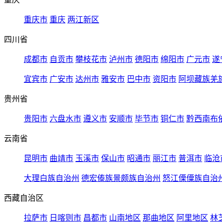
重庆市
重庆
两江新区
四川省
成都市
自贡市
攀枝花市
泸州市
德阳市
绵阳市
广元市
遂
宜宾市
广安市
达州市
雅安市
巴中市
资阳市
阿坝藏族羌
贵州省
贵阳市
六盘水市
遵义市
安顺市
毕节市
铜仁市
黔西南布
云南省
昆明市
曲靖市
玉溪市
保山市
昭通市
丽江市
普洱市
临沧
大理白族自治州
德宏傣族景颇族自治州
怒江傈僳族自治
西藏自治区
拉萨市
日喀则市
昌都市
山南地区
那曲地区
阿里地区
林