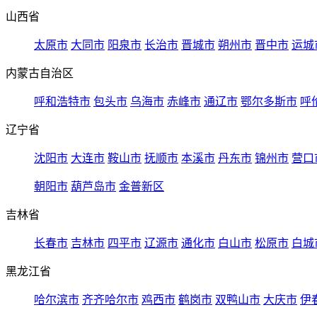
山西省
太原市
大同市
阳泉市
长治市
晋城市
朔州市
晋中市
运城
内蒙古自治区
呼和浩特市
包头市
乌海市
赤峰市
通辽市
鄂尔多斯市
呼
辽宁省
沈阳市
大连市
鞍山市
抚顺市
本溪市
丹东市
锦州市
营口
朝阳市
葫芦岛市
金普新区
吉林省
长春市
吉林市
四平市
辽源市
通化市
白山市
松原市
白城
黑龙江省
哈尔滨市
齐齐哈尔市
鸡西市
鹤岗市
双鸭山市
大庆市
伊