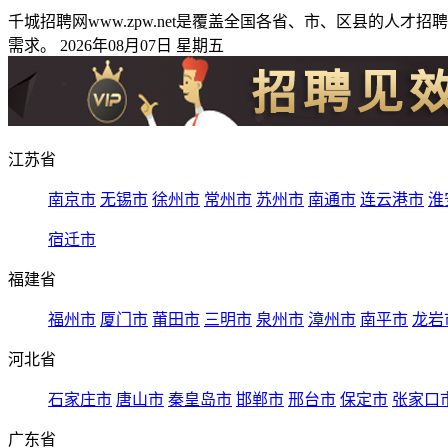
千城招聘网www.zpw.net是覆盖全国各省、市、区县的
需求。 2026年08月07日 星期五
江苏省
南京市
无锡市
徐州市
常州市
苏州市
南通市
连云港市
淮
宿迁市
福建省
福州市
厦门市
莆田市
三明市
泉州市
漳州市
南平市
龙岩
河北省
石家庄市
唐山市
秦皇岛市
邯郸市
邢台市
保定市
张家口
广东省