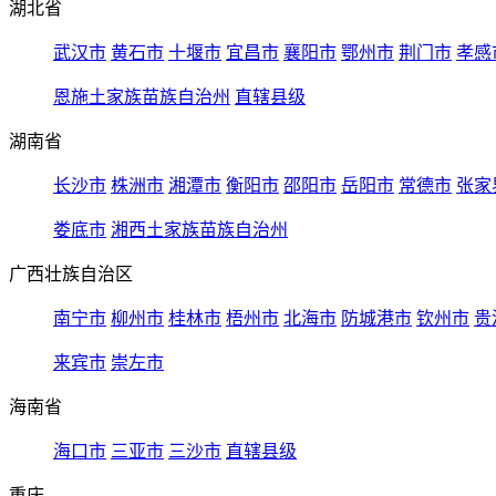
湖北省
武汉市
黄石市
十堰市
宜昌市
襄阳市
鄂州市
荆门市
孝感
恩施土家族苗族自治州
直辖县级
湖南省
长沙市
株洲市
湘潭市
衡阳市
邵阳市
岳阳市
常德市
张家
娄底市
湘西土家族苗族自治州
广西壮族自治区
南宁市
柳州市
桂林市
梧州市
北海市
防城港市
钦州市
贵
来宾市
崇左市
海南省
海口市
三亚市
三沙市
直辖县级
重庆