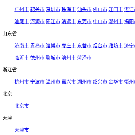
广州市
韶关市
深圳市
珠海市
汕头市
佛山市
江门市
湛江
汕尾市
河源市
阳江市
清远市
东莞市
中山市
潮州市
揭阳
山东省
济南市
青岛市
淄博市
枣庄市
东营市
烟台市
潍坊市
济宁
临沂市
德州市
聊城市
滨州市
菏泽市
浙江省
杭州市
宁波市
温州市
嘉兴市
湖州市
绍兴市
金华市
衢州
北京
北京市
天津
天津市