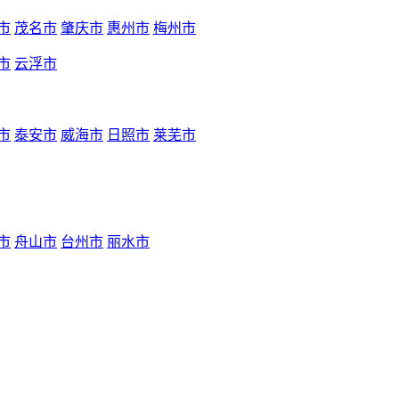
市
茂名市
肇庆市
惠州市
梅州市
市
云浮市
市
泰安市
威海市
日照市
莱芜市
市
舟山市
台州市
丽水市