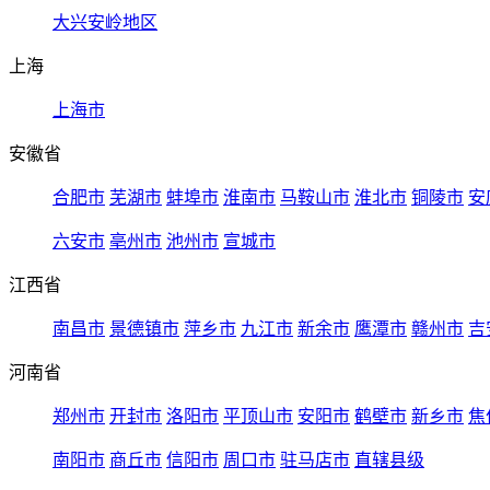
大兴安岭地区
上海
上海市
安徽省
合肥市
芜湖市
蚌埠市
淮南市
马鞍山市
淮北市
铜陵市
安
六安市
亳州市
池州市
宣城市
江西省
南昌市
景德镇市
萍乡市
九江市
新余市
鹰潭市
赣州市
吉
河南省
郑州市
开封市
洛阳市
平顶山市
安阳市
鹤壁市
新乡市
焦
南阳市
商丘市
信阳市
周口市
驻马店市
直辖县级