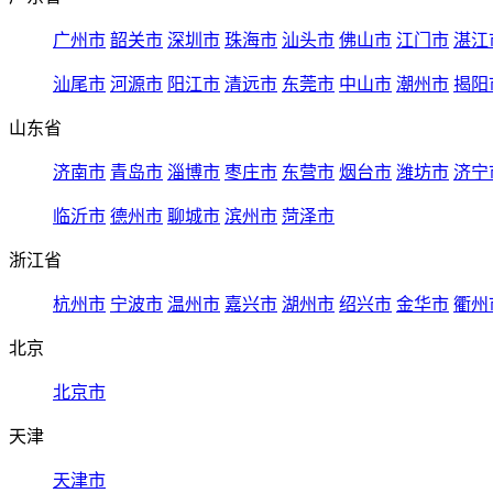
广州市
韶关市
深圳市
珠海市
汕头市
佛山市
江门市
湛江
汕尾市
河源市
阳江市
清远市
东莞市
中山市
潮州市
揭阳
山东省
济南市
青岛市
淄博市
枣庄市
东营市
烟台市
潍坊市
济宁
临沂市
德州市
聊城市
滨州市
菏泽市
浙江省
杭州市
宁波市
温州市
嘉兴市
湖州市
绍兴市
金华市
衢州
北京
北京市
天津
天津市