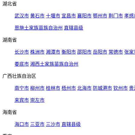
湖北省
武汉市
黄石市
十堰市
宜昌市
襄阳市
鄂州市
荆门市
孝感
恩施土家族苗族自治州
直辖县级
湖南省
长沙市
株洲市
湘潭市
衡阳市
邵阳市
岳阳市
常德市
张家
娄底市
湘西土家族苗族自治州
广西壮族自治区
南宁市
柳州市
桂林市
梧州市
北海市
防城港市
钦州市
贵
来宾市
崇左市
海南省
海口市
三亚市
三沙市
直辖县级