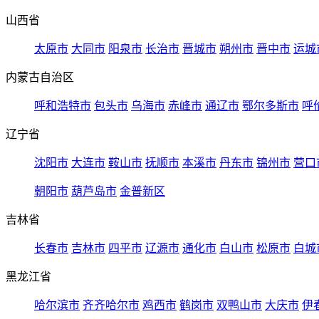
山西省
太原市
大同市
阳泉市
长治市
晋城市
朔州市
晋中市
运城
内蒙古自治区
呼和浩特市
包头市
乌海市
赤峰市
通辽市
鄂尔多斯市
呼
辽宁省
沈阳市
大连市
鞍山市
抚顺市
本溪市
丹东市
锦州市
营口
朝阳市
葫芦岛市
金普新区
吉林省
长春市
吉林市
四平市
辽源市
通化市
白山市
松原市
白城
黑龙江省
哈尔滨市
齐齐哈尔市
鸡西市
鹤岗市
双鸭山市
大庆市
伊