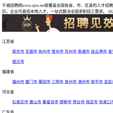
千城招聘网www.zpw.net是覆盖全国各省、市、区县的人
历，企业可直招本地人才，一站式解决全国求职招工需求。 2026
江苏省
南京市
无锡市
徐州市
常州市
苏州市
南通市
连云港市
淮
宿迁市
福建省
福州市
厦门市
莆田市
三明市
泉州市
漳州市
南平市
龙岩
河北省
石家庄市
唐山市
秦皇岛市
邯郸市
邢台市
保定市
张家口
广东省