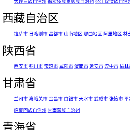
大理白族自治州
德宏傣族景颇族自治州
怒江傈僳族自治
西藏自治区
拉萨市
日喀则市
昌都市
山南地区
那曲地区
阿里地区
林
陕西省
西安市
铜川市
宝鸡市
咸阳市
渭南市
延安市
汉中市
榆林
甘肃省
兰州市
嘉峪关市
金昌市
白银市
天水市
武威市
张掖市
平
临夏回族自治州
甘南藏族自治州
青海省