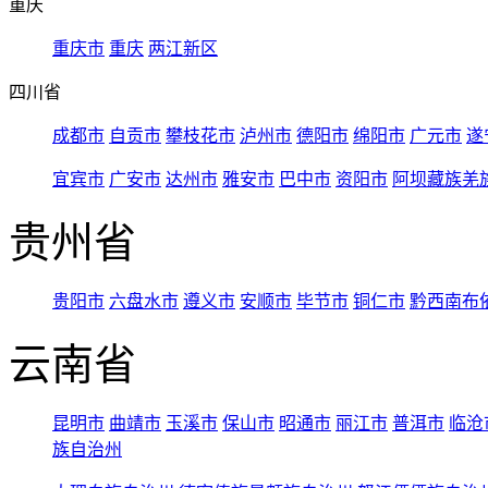
重庆
重庆市
重庆
两江新区
四川省
成都市
自贡市
攀枝花市
泸州市
德阳市
绵阳市
广元市
遂
宜宾市
广安市
达州市
雅安市
巴中市
资阳市
阿坝藏族羌
贵州省
贵阳市
六盘水市
遵义市
安顺市
毕节市
铜仁市
黔西南布
云南省
昆明市
曲靖市
玉溪市
保山市
昭通市
丽江市
普洱市
临沧
族自治州